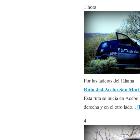
1 hora
Por las laderas del Jálama
Ruta 4×4 Acebo-San Martí
Esta ruta se inicia en Acebo
derecha y en el otro lado...
[
4