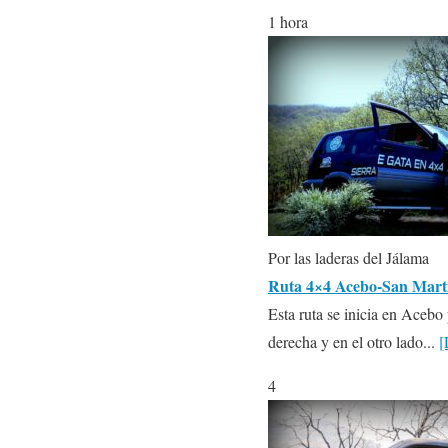
1 hora
Por las laderas del Jálama
Ruta 4×4 Acebo-San Martí
Esta ruta se inicia en Acebo
derecha y en el otro lado...
[
4