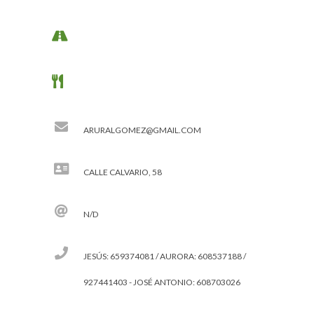
ARURALGOMEZ@GMAIL.COM
CALLE CALVARIO, 58
N/D
JESÚS: 659374081 / AURORA: 608537188 /
927441403 - JOSÉ ANTONIO: 608703026