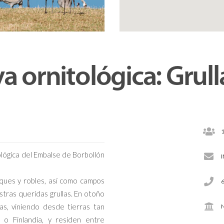
va ornitológica: Grull
ológica del Embalse de Borbollón
ues y robles, así como campos
tras queridas grullas. En otoño
s, viniendo desde tierras tan
N
 o Finlandia, y residen entre