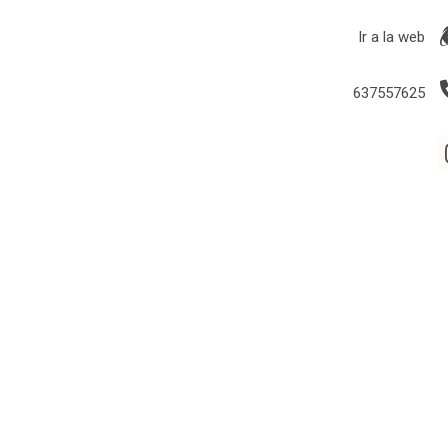
Ir a la web
637557625