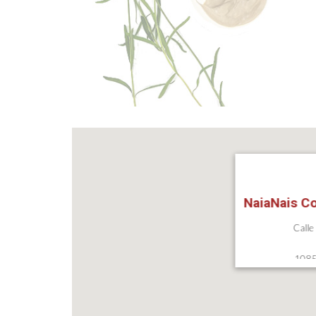
NaiaNais C
Calle
1085