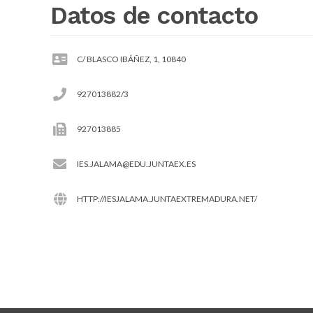
Datos de contacto
C/ BLASCO IBÁÑEZ, 1, 10840
927013882/3
927013885
IES.JALAMA@EDU.JUNTAEX.ES
HTTP://IESJALAMA.JUNTAEXTREMADURA.NET/