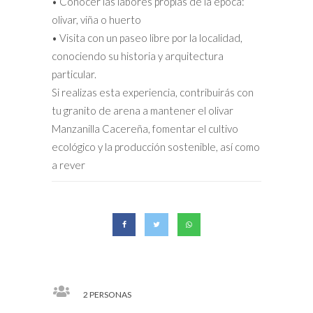
• Conocer las labores propias de la época:
olivar, viña o huerto
• Visita con un paseo libre por la localidad,
conociendo su historia y arquitectura
particular.
Si realizas esta experiencia, contribuirás con
tu granito de arena a mantener el olivar
Manzanilla Cacereña, fomentar el cultivo
ecológico y la producción sostenible, así como
a rever
2 PERSONAS