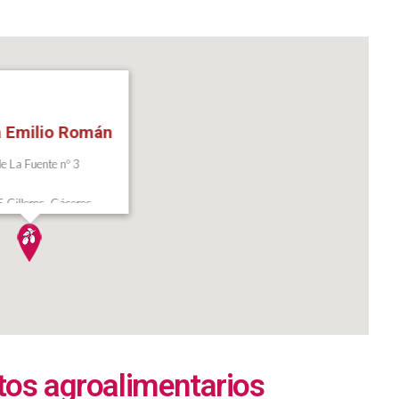
 Emilio Román
le La Fuente nº 3
 Cilleros, Cáceres
tos agroalimentarios