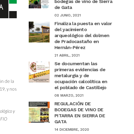
bodegas de vino de Sierra
de Gata
02 JUNIO, 2021
Finaliza la puesta en valor
del yacimiento
arqueológico del dolmen
de Pradocastaño en
Hernán-Pérez
21 ABRIL, 2021
Se documentan las
primeras evidencias de
metalurgia y de
ón de la
ocupación calcolítica en
el poblado de Castillejo
19, y nos
08 MARZO, 2021
REGULACIÓN DE
BODEGAS DE VINO DE
ológico y
PITARRA EN SIERRA DE
 FIO
GATA
14 DICIEMBRE, 2020