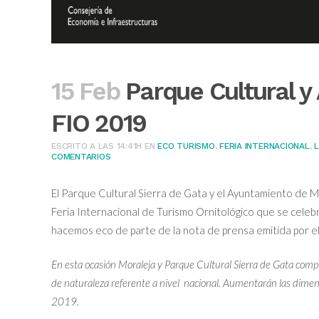
15 Feb
Parque Cultural y
FIO 2019
ESCRITO A LAS 14:41H
EN
ECO TURISMO
,
FERIA INTERNACIONAL
,
L
COMENTARIOS
El Parque Cultural Sierra de Gata y el Ayuntamiento de M
Feria Internacional de Turismo Ornitológico que se cele
hacemos eco de parte de la nota de prensa emitida por e
En esta ocasión Moraleja y Parque Cultural Sierra de Gata compa
de naturaleza referente a nivel nacional. Aumentarán las dime
2019.