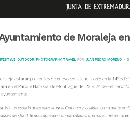
 Ayuntamiento de Moraleja en
IFESTYLE
,
OUTDOOR
,
PHOTOGRAPHY
,
TRAVEL
POR
JUAN PEDRO MORENO
0
oraleja estarán presentes de nuevo con stand propio en la 14º edici
brará en el Parque Nacional de Monfragüe del 22 al 24 de Febrero 20
l ayuntamiento.
rtirán un espacio único para situar la Comarca y localidad como punto ornit
nsiones del stand de años anteriores dando cabida a una mayor presencia en