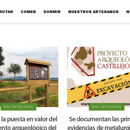
RUTAR
COMER
DORMIR
NUESTROS ARTESANOS
N
SIN CATEGORÍA
SIN CATEGORÍA
 la puesta en valor del
Se documentan las pri
ento arqueológico del
evidencias de metalurgi