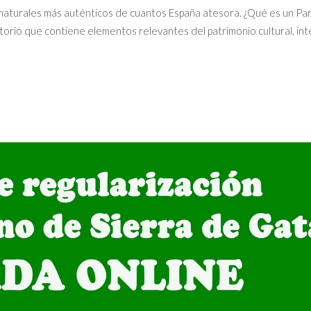
s naturales más auténticos de cuantos España atesora. ¿Qué es un Pa
itorio que contiene elementos relevantes del patrimonio cultural, in