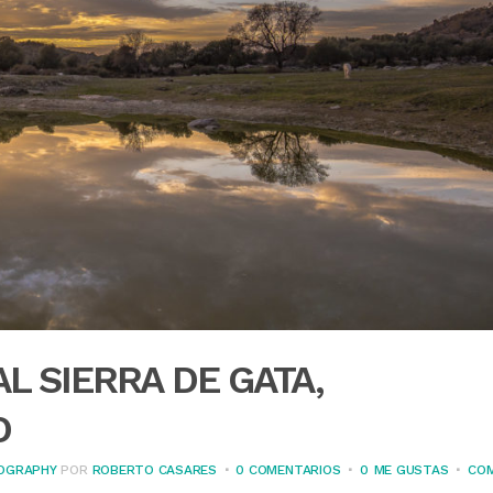
L SIERRA DE GATA,
O
OGRAPHY
POR
ROBERTO CASARES
0 COMENTARIOS
0
ME GUSTAS
COM