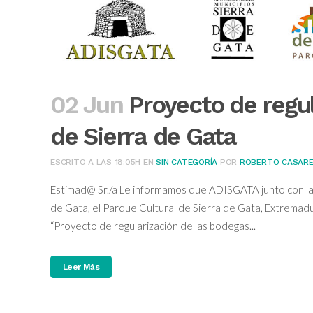
02 Jun
Proyecto de regu
de Sierra de Gata
ESCRITO A LAS 18:05H
EN
SIN CATEGORÍA
POR
ROBERTO CASAR
Estimad@ Sr./a Le informamos que ADISGATA junto con la 
de Gata, el Parque Cultural de Sierra de Gata, Extremadu
“Proyecto de regularización de las bodegas...
Leer Más