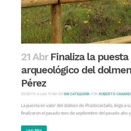
21 Abr
Finaliza la puesta
arqueológico del dolme
Pérez
ESCRITO A LAS 11:18H
EN
SIN CATEGORÍA
POR
ROBERTO CASARE
La puesta en valor del dolmen de Pradocastaño, llega a 
finalizaron el pasado mes de septiembre del pasado año y 
Leer Más