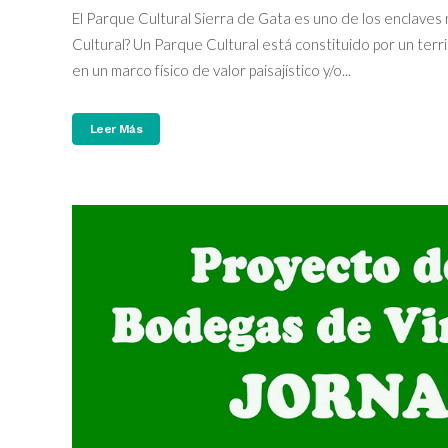
El Parque Cultural Sierra de Gata es uno de los enclave
Cultural? Un Parque Cultural está constituido por un terr
en un marco físico de valor paisajístico y/o...
Leer Más